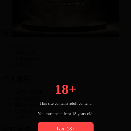
119
积分
统计信息
积分
119
原始积分
0
开搞金币
314
元老积分
0
个人资料
18+
空间访问量
16
邮箱状态
已验证
This site contains adult content.
视频认证
未认证
性别
保密
You must be at least 18 years old.
生日
-
I am 18+
活跃概况