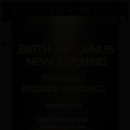
15
Redfaraday2008的资料
Redfaraday2008
10
帖子
36
回复
0
关注
0
粉丝