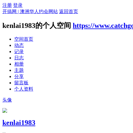
注册
登录
开搞网 | 澳洲华人约会网站
返回首页
kenlai1983的个人空间
https://www.catchg
空间首页
动态
记录
日志
相册
主题
分享
留言板
个人资料
头像
kenlai1983