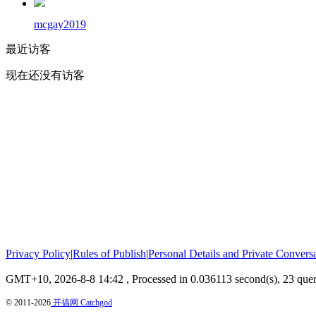
mcgay2019
最近访客
现在还没有访客
Privacy Policy
|
Rules of Publish
|
Personal Details and Private Convers
GMT+10, 2026-8-8 14:42
, Processed in 0.036113 second(s), 23 quer
© 2011-2026
开搞网 Catchgod