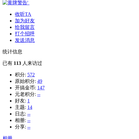
收听TA
加为好友
给我留言
打个招呼
发送消息
统计信息
已有
113
人来访过
积分:
572
原始积分:
49
开搞金币:
147
元老积分:
--
好友:
1
主题:
14
日志:
--
相册:
--
分享:
--
相册