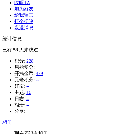
收听TA
加为好友
给我留言
打个招呼
发送消息
统计信息
已有
58
人来访过
积分:
228
原始积分:
--
开搞金币:
379
元老积分:
--
好友:
--
主题:
16
日志:
--
相册:
--
分享:
--
相册
现在还没有相册