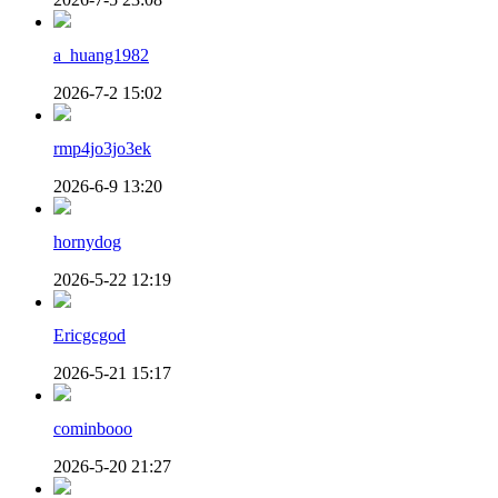
a_huang1982
2026-7-2 15:02
rmp4jo3jo3ek
2026-6-9 13:20
hornydog
2026-5-22 12:19
Ericgcgod
2026-5-21 15:17
cominbooo
2026-5-20 21:27