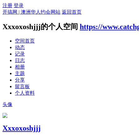
注册
登录
开搞网 | 澳洲华人约会网站
返回首页
Xxxoxoshjjj的个人空间
https://www.catch
空间首页
动态
记录
日志
相册
主题
分享
留言板
个人资料
头像
Xxxoxoshjjj