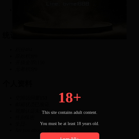
484
积分
统计信息
积分
484
原始积分
0
开搞金币
1150
元老积分
0
个人资料
18+
空间访问量
153
邮箱状态
已验证
视频认证
未认证
This site contains adult content.
性别
保密
You must be at least 18 years old.
生日
-
Are you above 18 years?
Yes