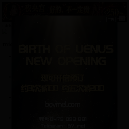
15
michaelwong的资料
michaelwong
19
帖子
254
回复
0
关注
1
粉丝