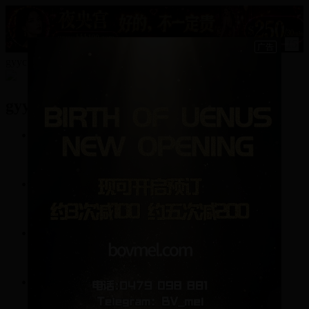
15
gyyc的资料
gyyc
2
帖子
9
回复
0
关注
0
粉丝