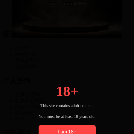
30
积分
统计信息
积分
30
原始积分
0
开搞金币
106
元老积分
0
个人资料
18+
空间访问量
9
邮箱状态
未验证
This site contains adult content.
视频认证
未认证
性别
保密
You must be at least 18 years old.
生日
-
I am 18+
活跃概况