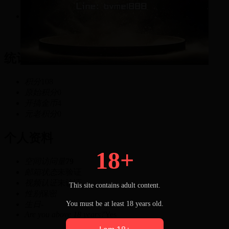
108
积分
统计信息
积分
108
原始积分
0
开搞金币
4
元老积分
0
个人资料
18+
空间访问量
79
邮箱状态
未验证
视频认证
未认证
This site contains adult content.
性别
保密
You must be at least 18 years old.
生日
-
Are you above 18 years?
Yes