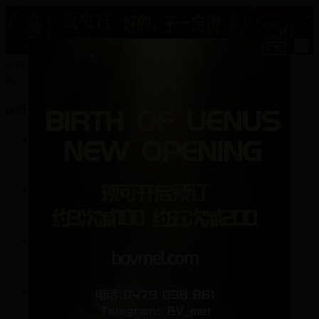
15
acity的资料
acity
2
帖子
107
回复
0
关注
0
粉丝