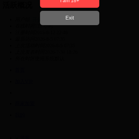
I am 18+
活跃概况
Exit
用户组
开搞上等兵
在线时间
121 小时
注册时间
2015-6-12 22:46
最后访问
2026-8-5 07:35
上次活动时间
2026-8-5 07:35
上次发表时间
2026-7-30 18:26
所在时区
使用系统默认
首页
加入VIP
商家加盟
我的
游客