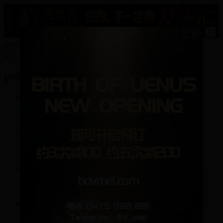
15
peterho789的资料
peterho789
0
帖子
3
回复
0
关注
0
粉丝