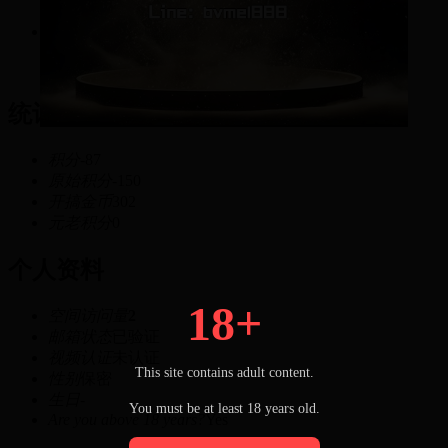
-87
积分
统计信息
积分
-87
原始积分
-150
开搞金币
302
元老积分
0
个人资料
18+
空间访问量
2
邮箱状态
已验证
视频认证
未认证
This site contains adult content.
性别
保密
生日
-
You must be at least 18 years old.
Are you above 18 years?
Yes