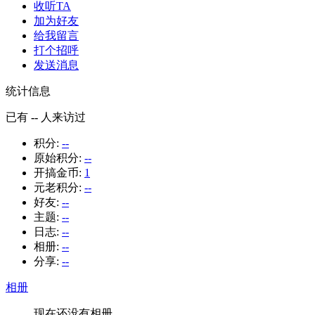
收听TA
加为好友
给我留言
打个招呼
发送消息
统计信息
已有
--
人来访过
积分:
--
原始积分:
--
开搞金币:
1
元老积分:
--
好友:
--
主题:
--
日志:
--
相册:
--
分享:
--
相册
现在还没有相册