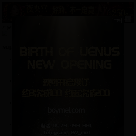
15
superseign的资料
superseign
2
帖子
10
回复
0
关注
0
粉丝