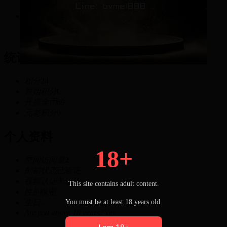
24
积分
统计信息
积分
24
原始积分
0
开搞金币
69
元老积分
0
个人资料
18+
空间访问量
2
邮箱状态
已验证
视频认证
未认证
This site contains adult content.
性别
保密
You must be at least 18 years old.
生日
-
Are you above 18 years?
Yes