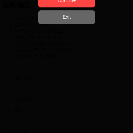
I am 18+
活跃概况
Exit
用户组
开搞列兵
在线时间
39 小时
注册时间
2025-12-14 22:10
最后访问
2026-8-9 11:19
上次活动时间
2026-8-9 11:16
上次发表时间
2026-7-5 07:05
所在时区
使用系统默认
首页
加入VIP
商家加盟
我的
游客