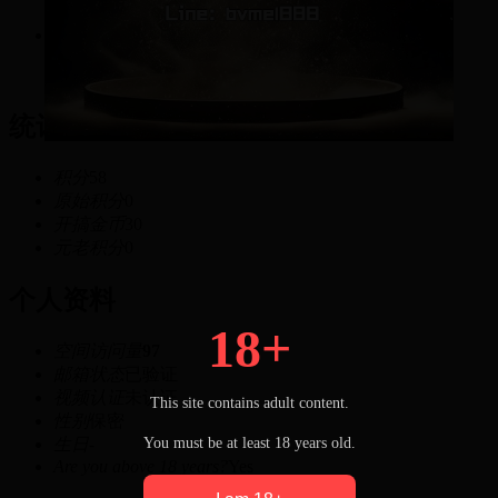
58
积分
统计信息
积分
58
原始积分
0
开搞金币
30
元老积分
0
个人资料
18+
空间访问量
97
邮箱状态
已验证
视频认证
未认证
This site contains adult content.
性别
保密
You must be at least 18 years old.
生日
-
Are you above 18 years?
Yes