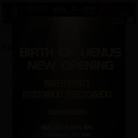
15
FuckLover的资料
FuckLover
3
帖子
52
回复
1
关注
0
粉丝