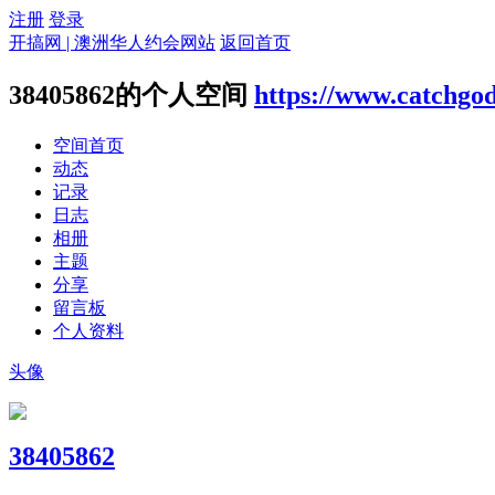
注册
登录
开搞网 | 澳洲华人约会网站
返回首页
38405862的个人空间
https://www.catchgo
空间首页
动态
记录
日志
相册
主题
分享
留言板
个人资料
头像
38405862