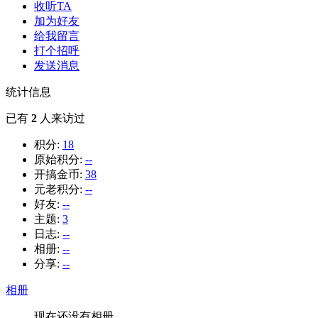
收听TA
加为好友
给我留言
打个招呼
发送消息
统计信息
已有
2
人来访过
积分:
18
原始积分:
--
开搞金币:
38
元老积分:
--
好友:
--
主题:
3
日志:
--
相册:
--
分享:
--
相册
现在还没有相册