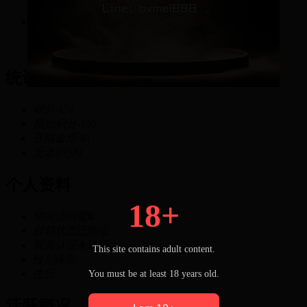
-156
积分
统计信息
积分
-156
原始积分
-150
开搞金币
-81
元老积分
0
个人资料
18+
空间访问量
8
邮箱状态
已验证
视频认证
未认证
This site contains adult content.
性别
保密
生日
-
You must be at least 18 years old.
活跃概况