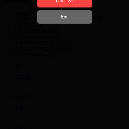
I am 18+
管理组
Exit
用户组
VIP会员
有效期至 2026-09-10 00:00
在线时间
37 小时
注册时间
2025-6-6 07:53
最后访问
2026-8-6 11:27
上次活动时间
2026-8-6 11:27
上次发表时间
2026-7-8 10:11
所在时区
使用系统默认
首页
加入VIP
商家加盟
我的
游客