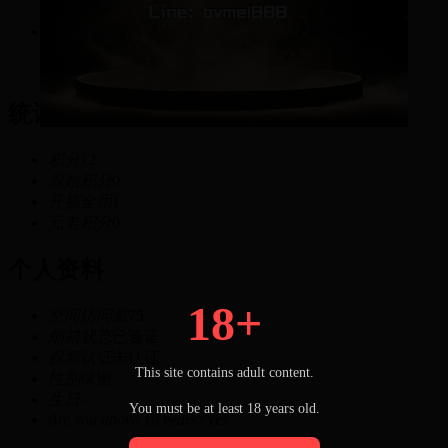
12
积分
统计信息
积分
12
原始积分
0
开搞金币
1
元老积分
0
个人资料
18+
空间访问量
75
邮箱状态
已验证
视频认证
未认证
This site contains adult content.
性别
保密
生日
-
You must be at least 18 years old.
Are you above 18 years?
Yes