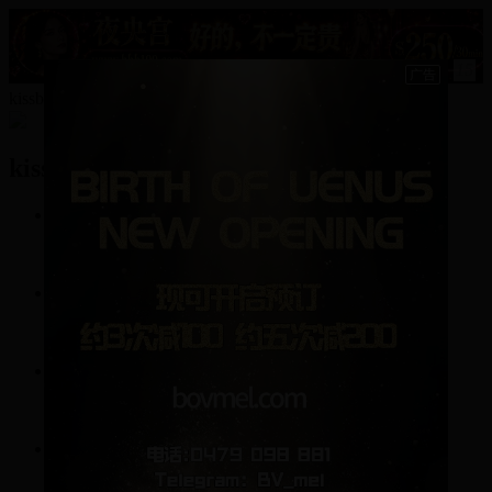
15
kissbyebb的资料
kissbyebb
1
帖子
12
回复
0
关注
0
粉丝