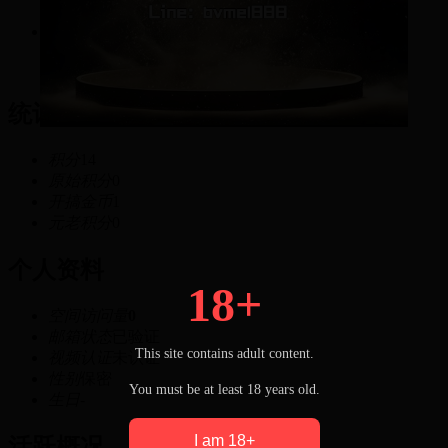
14
积分
统计信息
积分
14
原始积分
0
开搞金币
1
元老积分
0
个人资料
18+
空间访问量
0
邮箱状态
已验证
This site contains adult content.
视频认证
未认证
性别
保密
You must be at least 18 years old.
生日
-
I am 18+
活跃概况