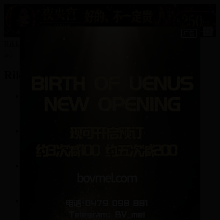
15
Rikka的资料
Rikka
2
帖子
14
回复
0
关注
0
粉丝