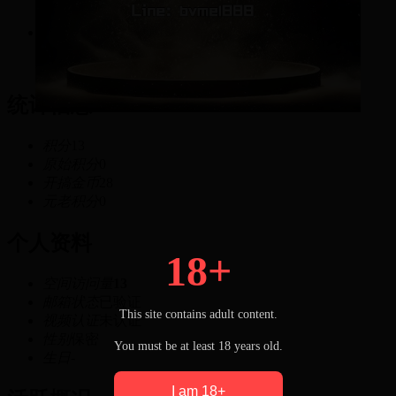
粉丝
13
积分
统计信息
积分
13
原始积分
0
开搞金币
28
元老积分
0
个人资料
18+
空间访问量
13
邮箱状态
已验证
This site contains adult content.
视频认证
未认证
性别
保密
You must be at least 18 years old.
生日
-
I am 18+