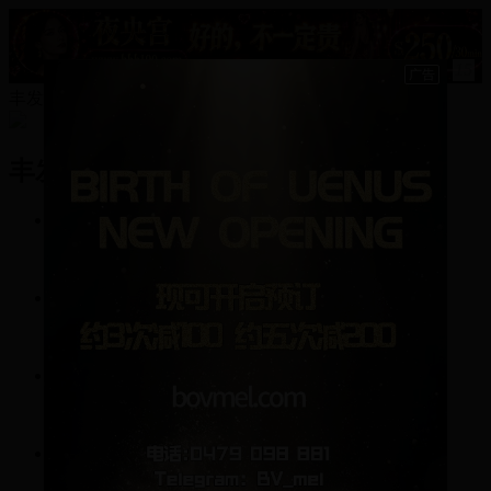
15
丰发图强的资料
丰发图强
4
帖子
7
回复
0
关注
0