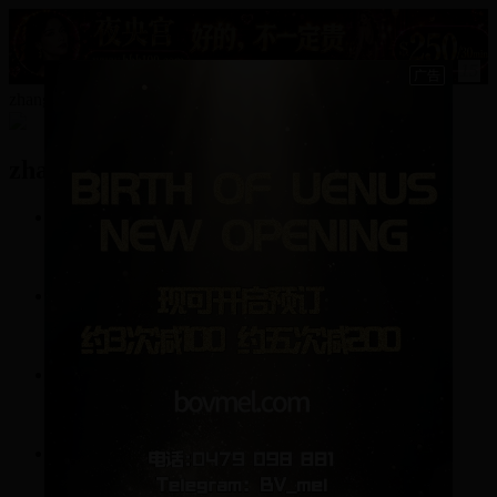
15
zhangzhixing的资料
zhangzhixing
0
帖子
8
回复
0
关注
1
粉丝