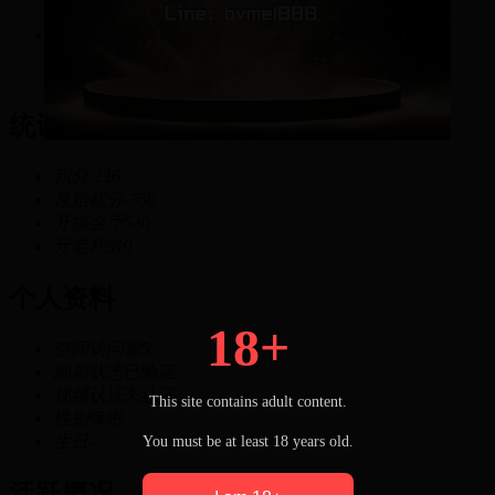
-236
积分
统计信息
积分
-236
原始积分
-350
开搞金币
530
元老积分
0
个人资料
18+
空间访问量
5
邮箱状态
已验证
视频认证
未认证
This site contains adult content.
性别
保密
生日
-
You must be at least 18 years old.
活跃概况