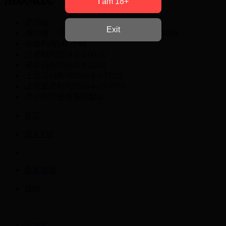
I am 18+
管理组
Exit
用户组
VIP会员
有效期至 2027-08-02 00:00
在线时间
142 小时
注册时间
2024-8-3 00:31
最后访问
2026-8-9 22:22
上次活动时间
2026-8-9 17:32
上次发表时间
2026-4-19 09:06
所在时区
使用系统默认
首页
加入VIP
商家加盟
我的
游客