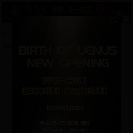
15
tw.a.n.g86的资料
tw.a.n.g86
0
帖子
32
回复
0
关注
0
粉丝