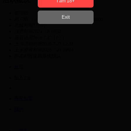
I am 18+
管理组
Exit
用户组
VIP会员
有效期至 2026-10-04 00:00
在线时间
7 小时
注册时间
2024-5-8 16:52
最后访问
2026-7-27 12:33
上次活动时间
2026-7-27 12:33
上次发表时间
2026-7-21 20:04
所在时区
使用系统默认
首页
加入VIP
商家加盟
我的
游客