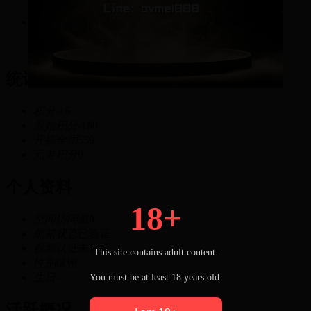
-16
积分
统计信息
积分
-16
原始积分
-160
开搞金币
559
元老积分
0
个人资料
18+
空间访问量
0
邮箱状态
已验证
视频认证
未认证
This site contains adult content.
性别
保密
生日
-
You must be at least 18 years old.
活跃概况