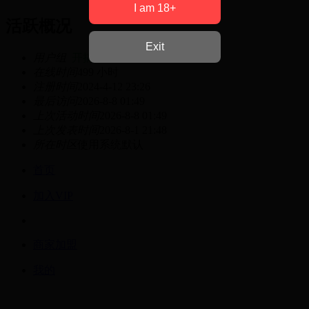
I am 18+
活跃概况
Exit
用户组
开搞少校
在线时间
499 小时
注册时间
2024-4-12 23:26
最后访问
2026-8-8 01:49
上次活动时间
2026-8-8 01:49
上次发表时间
2026-8-1 21:48
所在时区
使用系统默认
首页
加入VIP
商家加盟
我的