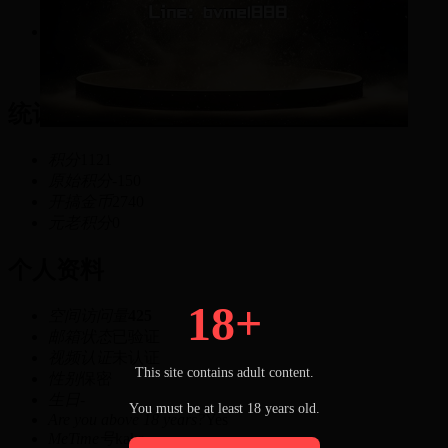
1121
积分
统计信息
积分
1121
原始积分
-150
开搞金币
2740
元老积分
0
个人资料
18+
空间访问量
425
邮箱状态
已验证
视频认证
未认证
This site contains adult content.
性别
保密
生日
-
You must be at least 18 years old.
Are you above 18 years?
Yes
MeTime号
kaka