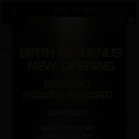
15
kaka01的资料
kaka01
76
帖子
633
回复
1
关注
2
粉丝