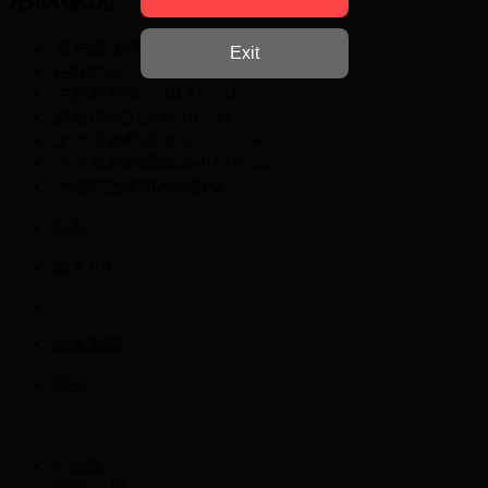
用户组
处男
Exit
在线时间
131 小时
注册时间
2023-10-4 02:24
最后访问
2026-8-3 01:06
上次活动时间
2026-8-2 23:58
上次发表时间
2024-4-19 05:22
所在时区
使用系统默认
首页
加入VIP
商家加盟
我的
游客
登录
注册