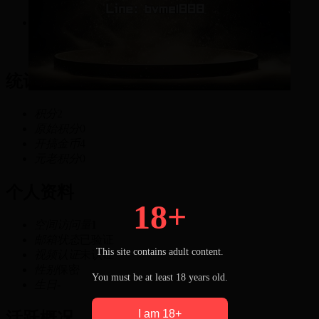
2
积分
统计信息
积分
2
原始积分
0
开搞金币
4
元老积分
0
个人资料
18+
空间访问量
1
邮箱状态
已验证
This site contains adult content.
视频认证
未认证
性别
保密
You must be at least 18 years old.
生日
-
I am 18+
活跃概况