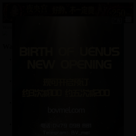
15
Wasd857的资料
Wasd857
1
帖子
1
回复
0
关注
0
粉丝