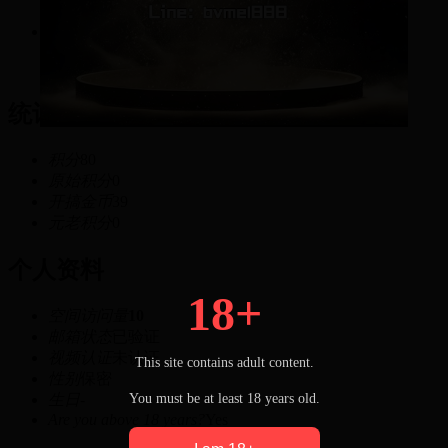
80
积分
统计信息
积分
80
原始积分
0
开搞金币
39
元老积分
0
个人资料
18+
空间访问量
10
邮箱状态
已验证
视频认证
未认证
This site contains adult content.
性别
保密
You must be at least 18 years old.
生日
-
Are you above 18 years?
Yes