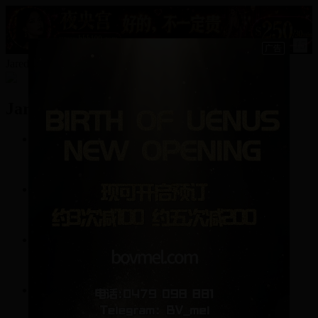
15
JaredC的资料
JaredC
9
帖子
62
回复
0
关注
0
粉丝