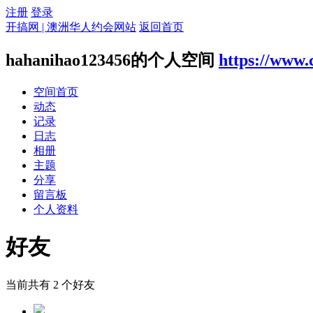
注册
登录
开搞网 | 澳洲华人约会网站
返回首页
hahanihao123456的个人空间
https://www
空间首页
动态
记录
日志
相册
主题
分享
留言板
个人资料
好友
当前共有
2
个好友