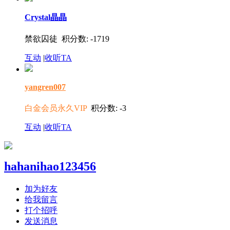
Crystal晶晶
禁欲囚徒 积分数: -1719
互动
|
收听TA
yangren007
白金会员永久VIP
积分数: -3
互动
|
收听TA
hahanihao123456
加为好友
给我留言
打个招呼
发送消息