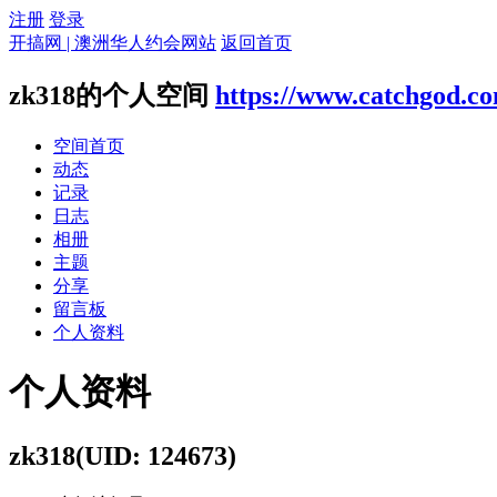
注册
登录
开搞网 | 澳洲华人约会网站
返回首页
zk318的个人空间
https://www.catchgod.c
空间首页
动态
记录
日志
相册
主题
分享
留言板
个人资料
个人资料
zk318
(UID: 124673)