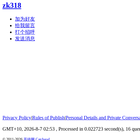
zk318
加为好友
给我留言
打个招呼
发送消息
Privacy Policy
|
Rules of Publish
|
Personal Details and Private Convers
GMT+10, 2026-8-7 02:53
, Processed in 0.022723 second(s), 16 quer
© 2011-2026
开搞网 Catchgod