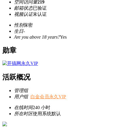
空间访问量
219
邮箱状态
已验证
视频认证
未认证
性别
保密
生日
-
Are you above 18 years?
Yes
勋章
活跃概况
管理组
用户组
白金会员永久VIP
在线时间
240 小时
所在时区
使用系统默认