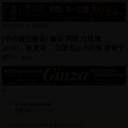
墨尔本中介-性息验证区
[中介援交验证] 验证 阿狸 白玫瑰
@OD，秋意浓 ，贝瑟尼@小白兔 伊智子
@S...
看全部
楼主狼
aussiedavid
收藏
2026-6-16 14:52
本主题需向作者支付
15 开搞金币
才能浏览