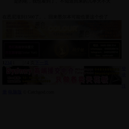
是的呢，我也看到了。不知道回来的几率大不大
在悉尼涨到1500了。。回来墨尔本可能也要这个价了
1
2
3
4
/ 4 页
下一页
登
录
|
注
册
电脑版
© Catchgod.com