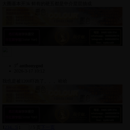
大圈基本开3k 鲜有的硬五都是中介层层抽成
#
5
anthonygod
2026-3-17 10:12
我也是被1200吓跑了。。。哈哈
1
2
3
4
.. 5
/ 5 页
下一页