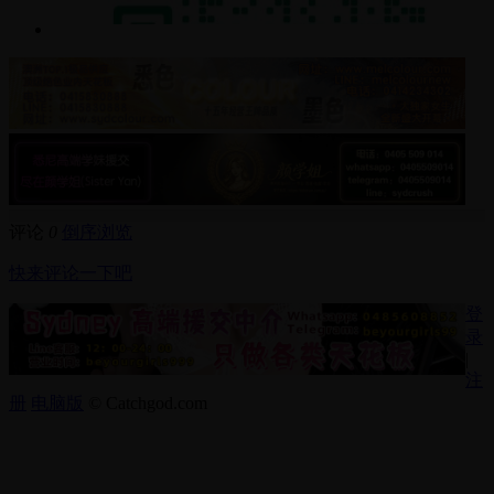
评论
0
倒序浏览
快来评论一下吧
登
录
|
注
册
电脑版
© Catchgod.com