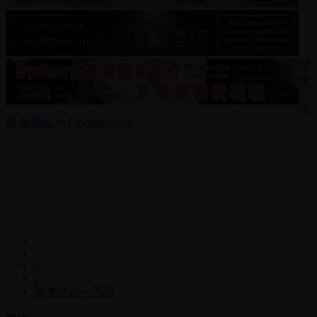
登
录
|
注
册
电脑版
© Catchgod.com
0
2
快来评论一下吧