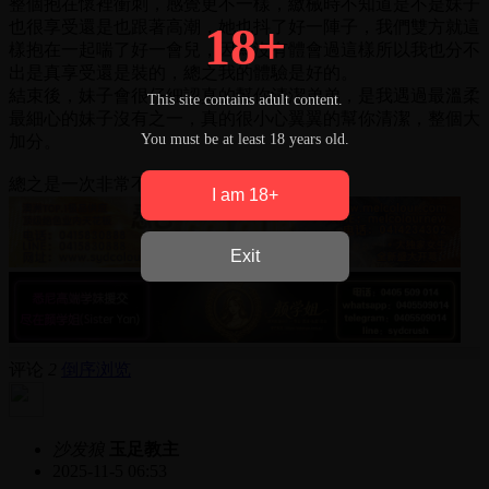
整個抱在懷裡衝刺，感覺更不一樣，繳械時不知道是不是妹子
也很享受還是也跟著高潮，她也抖了好一陣子，我們雙方就這
18+
樣抱在一起喘了好一會兒，因為沒有體會過這樣所以我也分不
出是真享受還是裝的，總之我的體驗是好的。
結束後，妹子會很仔細認真的幫你清潔弟弟，是我遇過最溫柔
This site contains adult content.
最細心的妹子沒有之一，真的很小心翼翼的幫你清潔，整個大
You must be at least 18 years old.
加分。
總之是一次非常不錯的體驗
I am 18+
Exit
评论
2
倒序浏览
沙发狼
玉足教主
2025-11-5 06:53