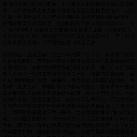
前面的按摩只能說很普通，本人脫光衣服後習慣拿毛巾蓋著屁
股，以前去按摩店的女孩們進來後都是直接把毛巾扯掉，但她
是像一般按摩店的方式把毛巾鋪開蓋著我整個身後開始按摩，
很簡單很普通就這樣吧，慢慢時間差不多時問要什麼extra，問
了能FSFS嗎？ 得到肯定答覆後就翻身進入正題，可惜的是沒
有脫衣後的前戲，就是翻正面後簡單的指尖愛撫了一下，那也
沒事只要不是擺一張厭煩的臉是可以接受的。
她的舉止一直都是像小女生一樣輕柔不疾不徐，不會讓你感覺
到是在趕時間，帶套後直接女上時讓我驚訝的一點是她盡然沒
有塗潤滑液，有聽說她很緊沒想到是真的緊，她自己在那邊擺
弄了大概快一分鐘才開始慢慢進去一點，包覆感是真的棒，而
且能感受到她的身體一抽抽的，小隻馬做起來真的是別有一番
風味，皮膚又好，嬌喘也不做作整個很投入，也不會像一些老
妹在那邊跟你快節奏希望你趕快結束，胸不大但也還行，你舔
她胸時會發出更害羞的聲音，由於今天狀態不錯，而我也很享
受當時的節奏邊撫摸她全身也邊看著她的各種反應，之後換後
入，我喜歡先看著鏡子做一陣子，之後再體驗妹子們的光滑皮
膚，一切都是慢慢來，感覺他也是很享受因為她會時不時地邊
做邊，那再後入時我也找準姿勢邊做邊挑逗她陰蒂，妹子的自
慰嬌聲會加劇，最後再來是傳教士，小隻馬最棒的就是最後能