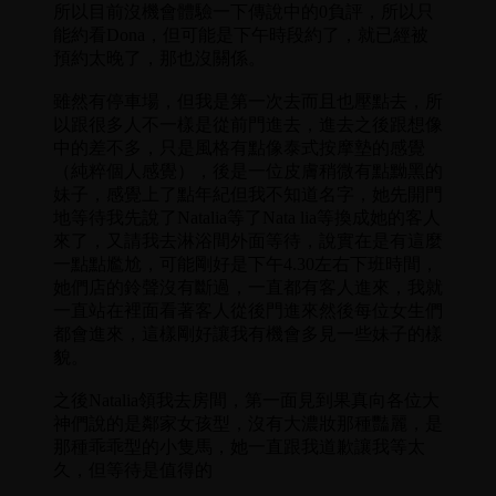
所以目前沒機會體驗一下傳說中的0負評，所以只
能約看Dona，但可能是下午時段約了，就已經被
預約太晚了，那也沒關係。
雖然有停車場，但我是第一次去而且也壓點去，所
以跟很多人不一樣是從前門進去，進去之後跟想像
中的差不多，只是風格有點像泰式按摩墊的感覺
（純粹個人感覺），後是一位皮膚稍微有點黝黑的
妹子，感覺上了點年紀但我不知道名字，她先開門
地等待我先說了Natalia等了Nata lia等換成她的客人
來了，又請我去淋浴間外面等待，說實在是有這麼
一點點尷尬，可能剛好是下午4.30左右下班時間，
她們店的鈴聲沒有斷過，一直都有客人進來，我就
一直站在裡面看著客人從後門進來然後每位女生們
都會進來，這樣剛好讓我有機會多見一些妹子的樣
貌。
之後Natalia領我去房間，第一面見到果真向各位大
神們說的是鄰家女孩型，沒有大濃妝那種豔麗，是
那種乖乖型的小隻馬，她一直跟我道歉讓我等太
久，但等待是值得的