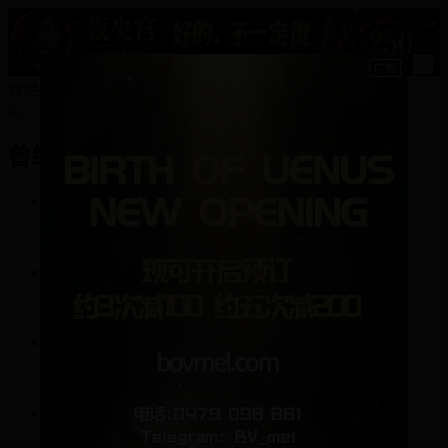
15
曾经炙热的资料
曾经炙热
19
帖子
179
回复
0
关注
0