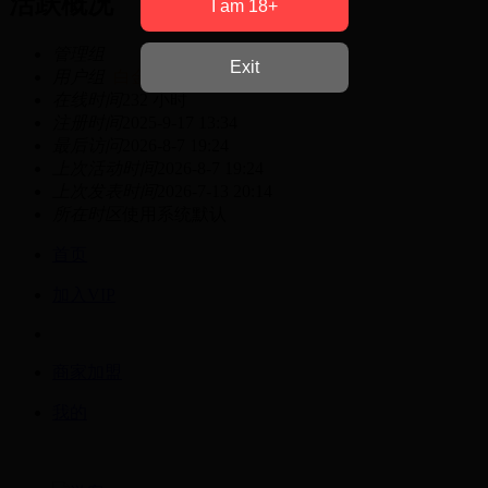
活跃概况
I am 18+
管理组
Exit
用户组
白金会员永久VIP
在线时间
232 小时
注册时间
2025-9-17 13:34
最后访问
2026-8-7 19:24
上次活动时间
2026-8-7 19:24
上次发表时间
2026-7-13 20:14
所在时区
使用系统默认
首页
加入VIP
商家加盟
我的