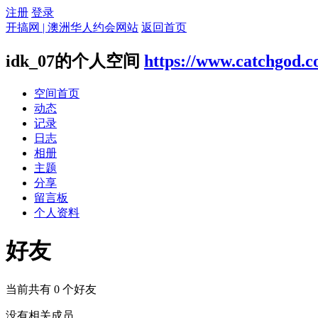
注册
登录
开搞网 | 澳洲华人约会网站
返回首页
idk_07的个人空间
https://www.catchgod.
空间首页
动态
记录
日志
相册
主题
分享
留言板
个人资料
好友
当前共有
0
个好友
没有相关成员