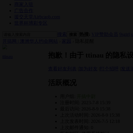
商家入驻
广告合作
援交天堂Airbcaob.com
世界杯博彩专区
搜索
热搜:
VIP赞助会员
9sgirl
搜索
开搞网 | 澳洲华人约会网站
›
家园
›
隐私提醒
抱歉！由于 ttinau 的
ttinau
查看好友列表
|
加为好友
|
打个招呼
|
发送
活跃概况
用户组:
开搞中尉
注册时间: 2023-7-8 15:39
最后访问: 2026-8-9 15:38
上次活动时间: 2026-8-9 15:38
上次发表时间: 2026-7-5 12:18
上次邮件通知: 0