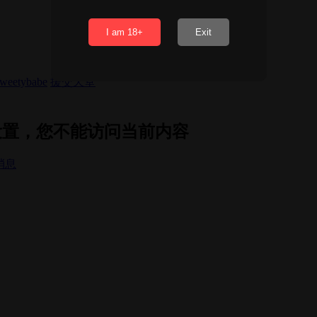
I am 18+
Exit
sweetybabe
援交天堂
隐私设置，您不能访问当前内容
消息