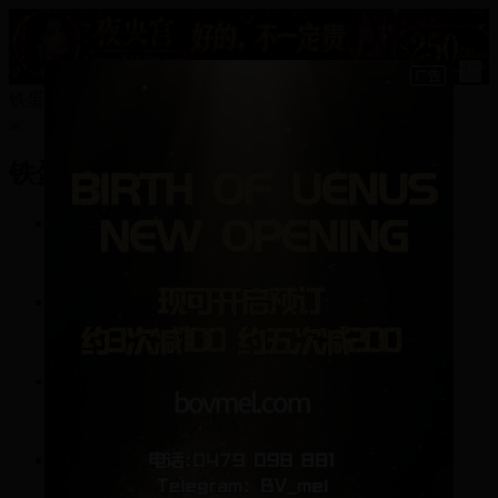
15
铁蛋的资料
铁蛋
1
帖子
34
回复
0
关注
0