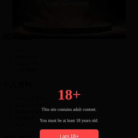
粉丝
43
积分
统计信息
积分
43
原始积分
0
开搞金币
47
元老积分
0
个人资料
18+
空间访问量
70
邮箱状态
已验证
This site contains adult content.
视频认证
未认证
性别
保密
You must be at least 18 years old.
生日
-
I am 18+