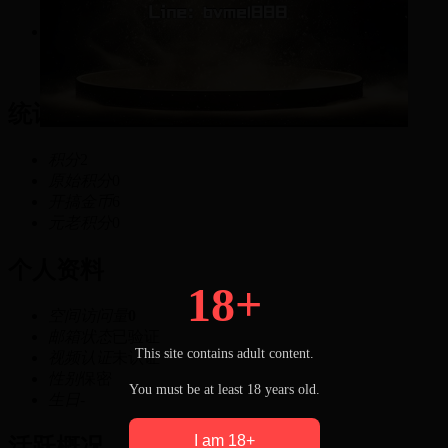
2
积分
统计信息
积分
2
原始积分
0
开搞金币
6
元老积分
0
个人资料
18+
空间访问量
0
邮箱状态
已验证
This site contains adult content.
视频认证
未认证
性别
保密
You must be at least 18 years old.
生日
-
I am 18+
活跃概况