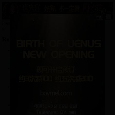
15
Roger010的资料
Roger010
1
帖子
1
回复
0
关注
0
粉丝